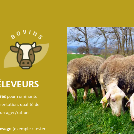
ÉLEVEURS
res
pour ruminants
mentation, qualité de
urrager/ration
levage
(exemple : tester